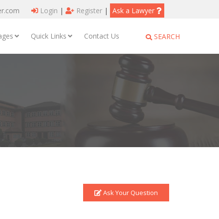
er.com
Login
|
Register
|
Ask a Lawyer
ages
Quick Links
Contact Us
SEARCH
Ask Your Question