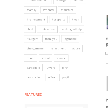
print-on-demand
teenager
anuska
#family
#mental
#tourture
#harressment
#property
#loan
child
metalabuse
seekingouthelp
व
itsurgent
thankyou
leganame
क
changename
harassment
abuse
minor
sexual
finance
barcodeid
Divore
birth
resistration
संधियार
हकदाबी
FEATURED
h