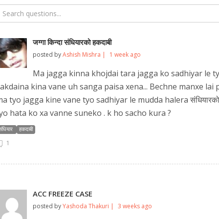
जग्गा किन्दा संधियारको हकदाबी
posted by
Ashish Mishra |
1 week ago
Ma jagga kinna khojdai tara jagga ko sadhiyar le t
akdaina kina vane uh sanga paisa xena... Bechne manxe lai pa
a tyo jagga kine vane tyo sadhiyar le mudda halera संधियारको
yo hata ko xa vanne suneko . k ho sacho kura ?
संधियार
हकदाबी
1
ACC FREEZE CASE
posted by
Yashoda Thakuri |
3 weeks ago