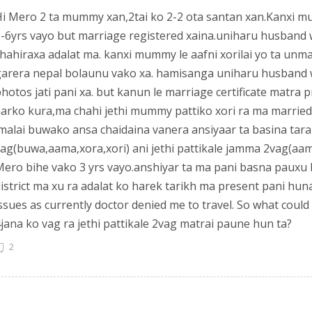
i Mero 2 ta mummy xan,2tai ko 2-2 ota santan xan.Kanxi m
-6yrs vayo but marriage registered xaina.uniharu husband 
hahiraxa adalat ma. kanxi mummy le aafni xorilai yo ta unm
arera nepal bolaunu vako xa. hamisanga uniharu husband 
hotos jati pani xa. but kanun le marriage certificate matr
arko kura,ma chahi jethi mummy pattiko xori ra ma married
malai buwako ansa chaidaina vanera ansiyaar ta basina tara y
ag(buwa,aama,xora,xori) ani jethi pattikale jamma 2vag(aama
ero bihe vako 3 yrs vayo.anshiyar ta ma pani basna pauxu bu
istrict ma xu ra adalat ko harek tarikh ma present pani hun
ssues as currently doctor denied me to travel. So what could
jana ko vag ra jethi pattikale 2vag matrai paune hun ta?
2