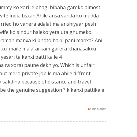
ummy ko xori le bhagi bibaha gareko almost
wife india bsxan.Ahile ansa vanda ko mudda
arried ho vanera adalat ma anshiyaar pesh
wife ko sindur haleko yeta uta ghumeko
a praman manxa ki photo haru pani manxa? Ani
 xu. maile ma afai kam garera khanasakxu
esari ta kanxi patti ka le 4
 ra xora) paune dekhiyo. Which is unfair.
t mero private job le ma ahile diffrent
a sakdina because of distance and travel
 be the genuine suggestion ? k kanxi pattikale
Answer