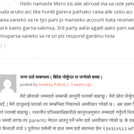
Hello namaste Mero sis aile abroad ma xa usle yekc
uda aruko acc like hundi garera pathako raixa aile usko acc x
aixa vaneko xa re tyo pani jo manxeko account bata receive
ai k kasto garna sakinxa, 3rd party aafai agadi aako pani xa
inuparxa vaneko xa re so plz respond gardinu hola
1
जन्म दर्ता सम्बन्धमा ( बिदेश पोर्चुगल मा जन्मेको बच्चा )
posted by
Sandeep Pathak |
3 weeks ago
मेरो छोराको जन्मदर्ता सम्बन्धी कानुनी परामर्श चाहन्छु। मेरो छोरा पोर्
िएँ, ( मेरो दाजुलाई पठाको तर सम्बन्धित निकायले अस्वीकार गरेको छ। अब उक्त नि
ारे परामर्श चाहन्छु। स्थानीय पञ्जिकाधिकारीले कानुनअनुसार जन्मदर्ता गर्नुपर्न
 जस्तो लाग्छ तर parents नेपाल आउनु पर्ने भनेर दर्ता अस्वीकार गरेको छ. के 
ा कैलाली वार्ड २ पुर्तगाल एम्बेसी मा हाल सम्म दर्ता ब्यवस्था छैन ९३७३६४६६३