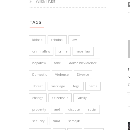
Wills/Trust
TAGS
kidnap
criminal
law
criminallaw
crime
nepalilaw
nepallaw
fake
domesticviolence
r
Domestic
Violence
Divorce
s
c
Threat
marriage
legal
name
change
citizenship
Family
property
and
dispute
social
security
fund
samajik