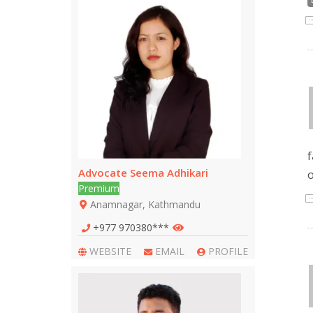
f
Advocate Seema Adhikari
o
Premium
Anamnagar, Kathmandu
+977 970380***
WEBSITE
EMAIL
PROFILE