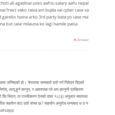
hoti ali agadinai usko aafnu salary aafu nepal
ai freez vako raixa ani bujda xai cyber case xa
d gareko haina arko 3rd party bata yo case ma
ina but case milauna ko lagi hamile paisa
Answer
चुगलमा जन्मिएको हो। नेपालमा जन्मदर्ता दर्ता गर्न निवेदन दिएको
र्णय, लागू हुने कानुन, र आवश्यक परे थप कानुनी प्रक्रिया
े थियो कि थिएन, वा पञ्जीकरण ऐनको दफा १८(३) अनुसार ब्यवस्था
वकील सहयेाग बाट दर्ता संभव छ.? सहयोग अनुरोध धन्यबाद ध उ न
 whatsapp