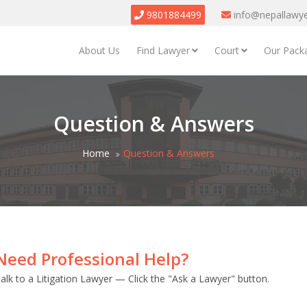
9801884499
info@nepallawy
About Us
Find Lawyer
Court
Our Pack
Question & Answers
Home
Question & Answers
Need Professional Help?
alk to a Litigation Lawyer — Click the "Ask a Lawyer" button.