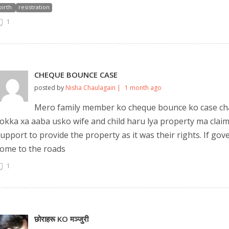
birth
resistration
1
CHEQUE BOUNCE CASE
posted by
Nisha Chaulagain |
1 month ago
Mero family member ko cheque bounce ko case cha
okka xa aaba usko wife and child haru lya property ma claim 
upport to provide the property as it was their rights. If go
ome to the roads
1
छोराहरू KO मञ्जुरी