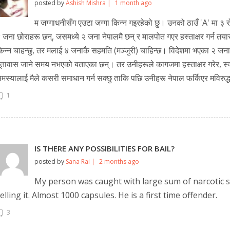
posted by
Ashish Mishra |
1 month ago
म जग्गाधनीसँग एउटा जग्गा किन्न गइरहेको छु। उनको ठाउँ 'A' मा ३ 
 जना छोराहरू छन्, जसमध्ये २ जना नेपालमै छन् र मालपोत गएर हस्ताक्षर गर्न तया
िन्न चाहन्छु, तर मलाई ४ जनाकै सहमति (मञ्जुरी) चाहिन्छ। विदेशमा भएका २ जना 
ूतावास जाने समय नभएको बताएका छन्। तर उनीहरूले कागजमा हस्ताक्षर गरेर, स्
मस्यालाई मैले कसरी समाधान गर्न सक्छु ताकि पछि उनीहरू नेपाल फर्किएर मविरुद्ध म
1
Still feeling unsure? Just let us know!
×
IS THERE ANY POSSIBILITIES FOR BAIL?
We're just a message away on Viber, WhatsApp, and more—
posted by
Sana Rai |
2 months ago
whatever works best for you!
My person was caught with large sum of narcotic s
💬 Message us on WhatsApp
elling it. Almost 1000 capsules. He is a first time offender.
3
💬 Message us on Viber