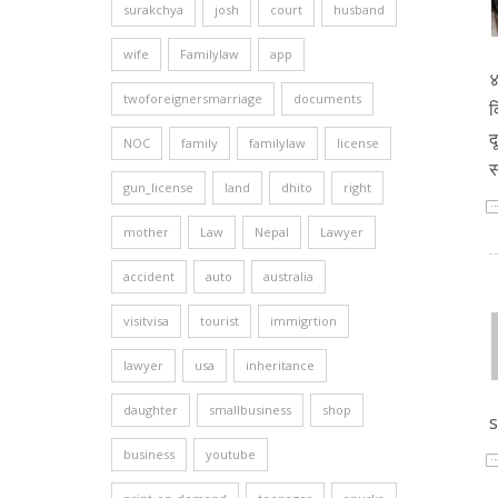
surakchya
josh
court
husband
wife
Familylaw
app
४
twoforeignersmarriage
documents
क
द
NOC
family
familylaw
license
स
gun_license
land
dhito
right
mother
Law
Nepal
Lawyer
accident
auto
australia
visitvisa
tourist
immigrtion
lawyer
usa
inheritance
daughter
smallbusiness
shop
s
business
youtube