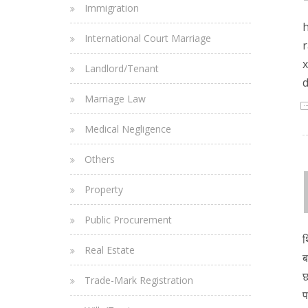
Immigration
h
International Court Marriage
r
x
Landlord/Tenant
d
Marriage Law
Medical Negligence
Others
Property
Public Procurement
थ
Real Estate
ब
छ
Trade-Mark Registration
प