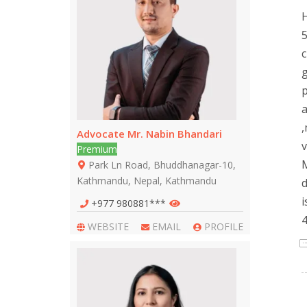
H
5
c
g
p
a
,
Advocate Mr. Nabin Bhandari
v
Premium
M
Park Ln Road, Bhuddhanagar-10,
Kathmandu, Nepal, Kathmandu
d
i
+977 980881***
4
WEBSITE
EMAIL
PROFILE