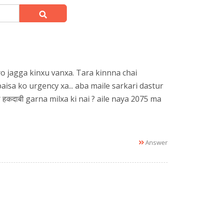
yo jagga kinxu vanxa. Tara kinnna chai
isa ko urgency xa... aba maile sarkari dastur
 हकदाबी garna milxa ki nai ? aile naya 2075 ma
Answer