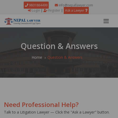
9801884499
info@nepallawyer.com
Login
|
Register
|
Ask a Lawyer
Question & Answers
Home
Question & Answers
Need Professional Help?
Talk to a Litigation Lawyer — Click the "Ask a Lawyer" button.