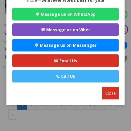
more—
whatever works best for you!
posted by
Ashish Mishra |
4 months ago
💬 Message us on WhatsApp
मैले जग्गा किन्न लागेको छु। बेच्ने मान्छेको दुई जना छोरा र एक
जना छोरी ko bihe gareko xena विदेशमा रहेछन्। बेच्ने मान्छेले
💬 Message us on Viber
छोराहरूलाई अंशबण्डा गरेर दिइसकेका रहेछन् र अहिले बेच्न लागेको जग्गा
आफ्नो भागमा राखेको भन्नुहुन्छ। बेच्ने मान्छे ७२ वर्षको हुनुहुन्छ। उहाँले
💬 Message us on Messenger
हामीलाई जग्गा बेच्दा छोराछोरीको हस्ताक्षर चाहिन्छ कि नाइ? पछि छोराछोरीले
हकदाबी गर्न पाउँछन् कि पाउँदैनन्?
📧 Email Us
4
Answer
📞 Call Us
Close
‹
1
2
3
4
5
6
7
8
9
10
›