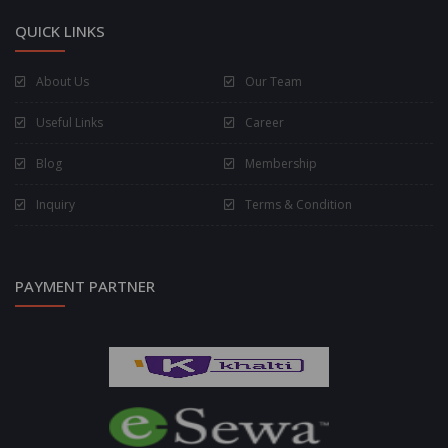
QUICK LINKS
About Us
Our Team
Useful Links
Career
Blog
Membership
Inquiry
Terms & Condition
PAYMENT PARTNER