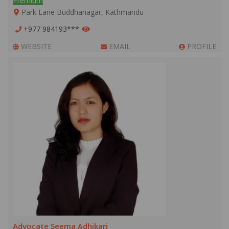
Premium
Park Lane Buddhanagar, Kathmandu
+977 984193***
WEBSITE
EMAIL
PROFILE
Advocate Seema Adhikari