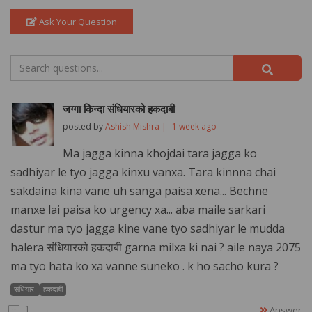
Ask Your Question
जग्गा किन्दा संधियारको हकदाबी
posted by
Ashish Mishra |
1 week ago
Ma jagga kinna khojdai tara jagga ko
sadhiyar le tyo jagga kinxu vanxa. Tara kinnna chai
sakdaina kina vane uh sanga paisa xena... Bechne
manxe lai paisa ko urgency xa... aba maile sarkari
dastur ma tyo jagga kine vane tyo sadhiyar le mudda
halera संधियारको हकदाबी garna milxa ki nai ? aile naya 2075
ma tyo hata ko xa vanne suneko . k ho sacho kura ?
संधियार
हकदाबी
1
Answer