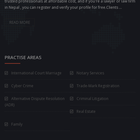
trusted professionals at affordable cost, and if you're a lawyer or law firm
in Nepal , you can register and verify your profile for free.Clients ...
READ MORE
PRACTISE AREAS
International Court Marriage
Notary Services
Cyber Crime
Trade-Mark Registration
Alternative Dispute Resolution
Criminal Litigation
(ADR)
Real Estate
Family