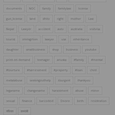
documents
NOC
family
familylaw
license
gun_license
land
dhito
right
mother
Law
Nepal
Lawyer
accident
auto
australia
visitvisa
tourist
immigrtion
lawyer
usa
inheritance
daughter
smallbusiness
shop
business
youtube
print-on-demand
teenager
anuska
#family
#mental
#tourture
#harressment
#property
#loan
child
metalabuse
seekingouthelp
itsurgent
thankyou
leganame
changename
harassment
abuse
minor
sexual
finance
barcodeid
Divore
birth
resistration
संधियार
हकदाबी