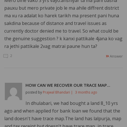
Mero bihe vako 3 yrs vayo.anshiyar ta ma pani basna
pauxu but mero private job le ma ahile diffrent district
ma xu ra adalat ko harek tarikh ma present pani huna
sakdina because of distance and travel issues as
currently doctor denied me to travel. So what could be
the genuine suggestion ? k kanxi pattikale 4jana ko vag
ra jethi pattikale 2vag matrai paune hun ta?
2
Answer
HOW CAN WE RECOVER OUR TRACE MAP...
posted by
Prajwal Bhandari |
3 months ago
In dhulabari, we had bought a land 8_10 yrs
ago and when applied for bank loan we found that the
land doesn't have trace map.The land has lalpurja, map
and tax receipt but doesn't have trace map...in trace