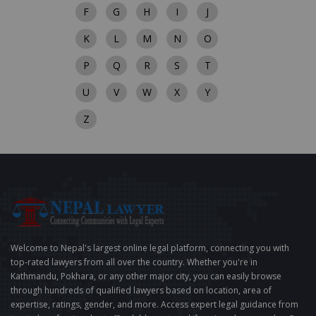
F
G
H
I
J
K
L
M
N
O
P
Q
R
S
T
U
V
W
X
Y
Z
Welcome to Nepal's largest online legal platform, connecting you with
top-rated lawyers from all over the country. Whether you're in
Kathmandu, Pokhara, or any other major city, you can easily browse
through hundreds of qualified lawyers based on location, area of
expertise, ratings, gender, and more. Access expert legal guidance from