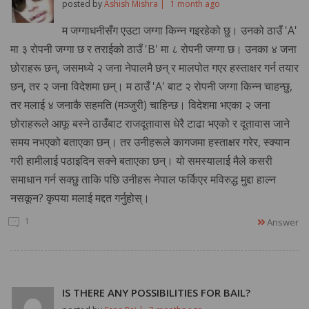
posted by
Ashish Mishra |
1 month ago
म जग्गाधनीसँग एउटा जग्गा किन्न गइरहेको छु। उनको ठाउँ 'A'
मा ३ रोपनी जग्गा छ र तराईको ठाउँ 'B' मा ८ रोपनी जग्गा छ। उनका ४ जना
छोराहरू छन्, जसमध्ये २ जना नेपालमै छन् र मालपोत गएर हस्ताक्षर गर्न तयार
छन्, तर २ जना विदेशमा छन्। म ठाउँ 'A' बाट २ रोपनी जग्गा किन्न चाहन्छु,
तर मलाई ४ जनाकै सहमति (मञ्जुरी) चाहिन्छ। विदेशमा भएका २ जना
छोराहरूले आफू बस्ने ठाउँबाट राजदूतावास धेरै टाढा भएको र दूतावास जाने
समय नभएको बताएका छन्। तर उनीहरूले कागजमा हस्ताक्षर गरेर, स्क्यान
गरी हामीलाई पठाइदिन सक्ने बताएका छन्। यो समस्यालाई मैले कसरी
समाधान गर्न सक्छु ताकि पछि उनीहरू नेपाल फर्किएर मविरुद्ध मुद्दा हाल्न
नसकून? कृपया मलाई मद्दत गर्नुहोस्।
1
Answer
IS THERE ANY POSSIBILITIES FOR BAIL?