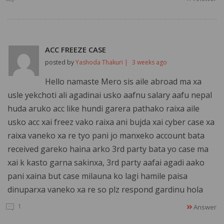
ACC FREEZE CASE
posted by
Yashoda Thakuri |
3 weeks ago
Hello namaste Mero sis aile abroad ma xa
usle yekchoti ali agadinai usko aafnu salary aafu nepal
huda aruko acc like hundi garera pathako raixa aile
usko acc xai freez vako raixa ani bujda xai cyber case xa
raixa vaneko xa re tyo pani jo manxeko account bata
received gareko haina arko 3rd party bata yo case ma
xai k kasto garna sakinxa, 3rd party aafai agadi aako
pani xaina but case milauna ko lagi hamile paisa
dinuparxa vaneko xa re so plz respond gardinu hola
1
Answer