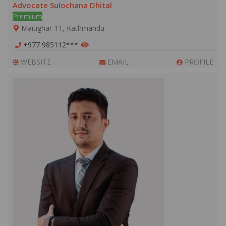
Advocate Sulochana Dhital
Premium
Maitighar-11, Kathmandu
+977 985112***
WEBSITE
EMAIL
PROFILE