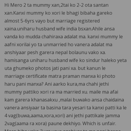
Hi Mero 2 ta mummy xan,2tai ko 2-2 ota santan
xan.Kanxi mummy ko xori le bhagi bibaha gareko
almost 5-6yrs vayo but marriage registered
xaina.uniharu husband wife india bsxan.Ahile ansa
vanda ko mudda chahiraxa adalat ma. kanxi mummy le
aafni xorilai yo ta unmarried ho vanera adalat ma
anshiyaar pesh garera nepal bolaunu vako xa.
hamisanga uniharu husband wife ko sindur haleko yeta
uta ghumeko photos jati pani xa. but kanun le
marriage certificate matra praman manxa ki photo
haru pani manxa? Ani aarko kura,ma chahi jethi
mummy pattiko xori ra ma married xu. maile ma afai
kam garera khanasakxu ,malai buwako ansa chaidaina
vanera ansiyaar ta basina tara yesari ta kanxi patti ka le
4 vag(buwa,aama,xora,xori) ani jethi pattikale jamma
2vag(aama ra xora) paune dekhiyo. Which is unfair.