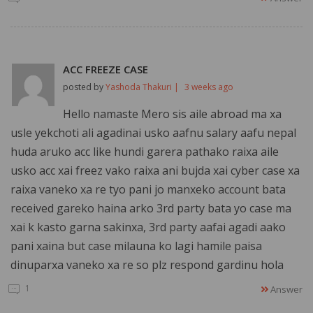
ACC FREEZE CASE
posted by
Yashoda Thakuri |
3 weeks ago
Hello namaste Mero sis aile abroad ma xa
usle yekchoti ali agadinai usko aafnu salary aafu nepal
huda aruko acc like hundi garera pathako raixa aile
usko acc xai freez vako raixa ani bujda xai cyber case xa
raixa vaneko xa re tyo pani jo manxeko account bata
received gareko haina arko 3rd party bata yo case ma
xai k kasto garna sakinxa, 3rd party aafai agadi aako
pani xaina but case milauna ko lagi hamile paisa
dinuparxa vaneko xa re so plz respond gardinu hola
1
Answer