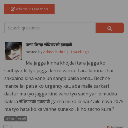
Ask Your Question
जग्गा किन्दा संधियारको हकदाबी
posted by
Ashish Mishra |
1 week ago
Ma jagga kinna khojdai tara jagga ko
sadhiyar le tyo jagga kinxu vanxa. Tara kinnna chai
sakdaina kina vane uh sanga paisa xena... Bechne
manxe lai paisa ko urgency xa... aba maile sarkari
dastur ma tyo jagga kine vane tyo sadhiyar le mudda
halera संधियारको हकदाबी garna milxa ki nai ? aile naya 2075
ma tyo hata ko xa vanne suneko . k ho sacho kura ?
संधियार
हकदाबी
1
Answer