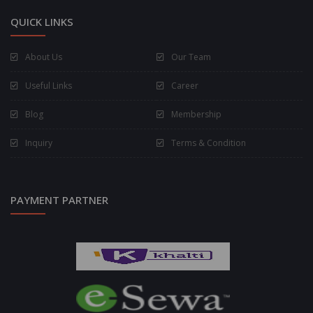
QUICK LINKS
About Us
Our Team
Useful Links
Career
Blog
Membership
Inquiry
Terms & Condition
PAYMENT PARTNER