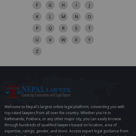
F
G
H
I
J
K
L
M
N
O
P
Q
R
S
T
U
V
W
X
Y
Z
Welcome to Nepal's largest online legal platform, connecting you with
top-rated lawyers from all over the country. Whether you're in
Kathmandu, Pokhara, or any other major city, you can easily browse
through hundreds of qualified lawyers based on location, area of
expertise, ratings, gender, and more. Access expert legal guidance from