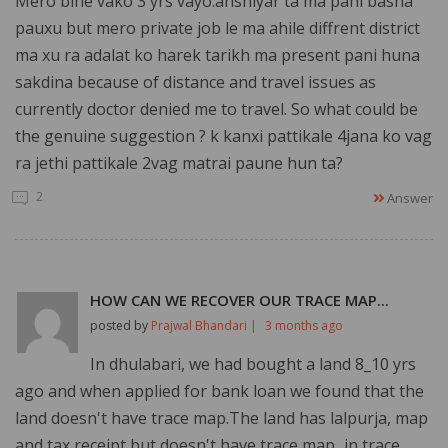
Mero bihe vako 3 yrs vayo.anshiyar ta ma pani basna
pauxu but mero private job le ma ahile diffrent district
ma xu ra adalat ko harek tarikh ma present pani huna
sakdina because of distance and travel issues as
currently doctor denied me to travel. So what could be
the genuine suggestion ? k kanxi pattikale 4jana ko vag
ra jethi pattikale 2vag matrai paune hun ta?
2
Answer
HOW CAN WE RECOVER OUR TRACE MAP...
posted by
Prajwal Bhandari |
3 months ago
In dhulabari, we had bought a land 8_10 yrs
ago and when applied for bank loan we found that the
land doesn't have trace map.The land has lalpurja, map
and tax receipt but doesn't have trace map...in trace