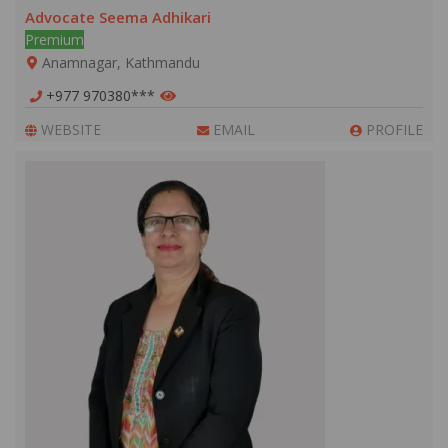
Advocate Seema Adhikari
Premium
Anamnagar, Kathmandu
+977 970380***
WEBSITE
EMAIL
PROFILE