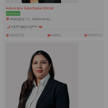
Advocate Sulochana Dhital
Premium
Maitighar-11, Kathmandu
+977 985112***
WEBSITE
EMAIL
PROFILE