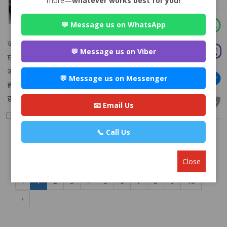
more—
whatever works best for you!
posted by
Ashish Mishra |
4 months ago
💬 Message us on WhatsApp
मैले जग्गा किन्न लागेको छु। बेच्ने मान्छेको दुई जना छोरा र एक
जना छोरी ko bihe gareko xena विदेशमा रहेछन्। बेच्ने मान्छेले
💬 Message us on Viber
छोराहरूलाई अंशबण्डा गरेर दिइसकेका रहेछन् र अहिले बेच्न लागेको जग्गा
आफ्नो भागमा राखेको भन्नुहुन्छ। बेच्ने मान्छे ७२ वर्षको हुनुहुन्छ। उहाँले
💬 Message us on Messenger
हामीलाई जग्गा बेच्दा छोराछोरीको हस्ताक्षर चाहिन्छ कि नाइ? पछि छोराछोरीले
हकदाबी गर्न पाउँछन् कि पाउँदैनन्?
📧 Email Us
4
Answer
📞 Call Us
Close
‹
1
2
3
4
5
6
7
8
9
10
›