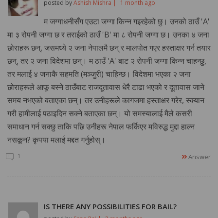
posted by
Ashish Mishra |
1 month ago
म जग्गाधनीसँग एउटा जग्गा किन्न गइरहेको छु। उनको ठाउँ 'A'
मा ३ रोपनी जग्गा छ र तराईको ठाउँ 'B' मा ८ रोपनी जग्गा छ। उनका ४ जना
छोराहरू छन्, जसमध्ये २ जना नेपालमै छन् र मालपोत गएर हस्ताक्षर गर्न तयार
छन्, तर २ जना विदेशमा छन्। म ठाउँ 'A' बाट २ रोपनी जग्गा किन्न चाहन्छु,
तर मलाई ४ जनाकै सहमति (मञ्जुरी) चाहिन्छ। विदेशमा भएका २ जना
छोराहरूले आफू बस्ने ठाउँबाट राजदूतावास धेरै टाढा भएको र दूतावास जाने
समय नभएको बताएका छन्। तर उनीहरूले कागजमा हस्ताक्षर गरेर, स्क्यान
गरी हामीलाई पठाइदिन सक्ने बताएका छन्। यो समस्यालाई मैले कसरी
समाधान गर्न सक्छु ताकि पछि उनीहरू नेपाल फर्किएर मविरुद्ध मुद्दा हाल्न
नसकून? कृपया मलाई मद्दत गर्नुहोस्।
1
Answer
IS THERE ANY POSSIBILITIES FOR BAIL?