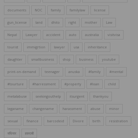
documents
NOC
family
familylaw
license
gun_license
land
dhito
right
mother
Law
Nepal
Lawyer
accident
auto
australia
visitvisa
tourist
immigrtion
lawyer
usa
inheritance
daughter
smallbusiness
shop
business
youtube
print-on-demand
teenager
anuska
#family
#mental
#tourture
#harressment
#property
#loan
child
metalabuse
seekingouthelp
itsurgent
thankyou
leganame
changename
harassment
abuse
minor
sexual
finance
barcodeid
Divore
birth
resistration
संधियार
हकदाबी