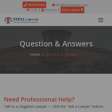
9801884499
info@nepallawyer.com
Login
|
Register
|
Ask a Lawyer
Question & Answers
Home
Question & Answers
Need Professional Help?
Talk to a Litigation Lawyer — Click the "Ask a Lawyer" button.