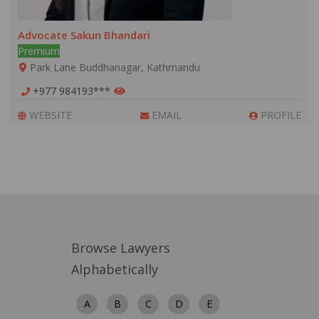
Advocate Sakun Bhandari
Premium
Park Lane Buddhanagar, Kathmandu
+977 984193***
WEBSITE
EMAIL
PROFILE
Browse Lawyers
Alphabetically
A
B
C
D
E