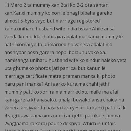
Hi Mero 2 ta mummy xan,2tai ko 2-2 ota santan
xan.Kanxi mummy ko xori le bhagi bibaha gareko
almost 5-6yrs vayo but marriage registered
xaina.uniharu husband wife india bsxan.Ahile ansa
vanda ko mudda chahiraxa adalat ma. kanxi mummy le
aafni xorilai yo ta unmarried ho vanera adalat ma
anshiyaar pesh garera nepal bolaunu vako xa.
hamisanga uniharu husband wife ko sindur haleko yeta
uta ghumeko photos jati pani xa. but kanun le
marriage certificate matra praman manxa ki photo
haru pani manxa? Ani aarko kura,ma chahi jethi
mummy pattiko xori ra ma married xu. maile ma afai
kam garera khanasakxu ,malai buwako ansa chaidaina
vanera ansiyaar ta basina tara yesari ta kanxi patti ka le
4 vag(buwa,aama,xora,xori) ani jethi pattikale jamma
2vag(aama ra xora) paune dekhiyo. Which is unfair.