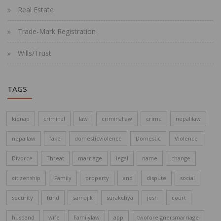
Real Estate
Trade-Mark Registration
Wills/Trust
TAGS
kidnap
criminal
law
criminallaw
crime
nepalilaw
nepallaw
fake
domesticviolence
Domestic
Violence
Divorce
Threat
marriage
legal
name
change
citizenship
Family
property
and
dispute
social
security
fund
samajik
surakchya
josh
court
husband
wife
Familylaw
app
twoforeignersmarriage