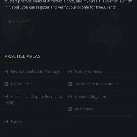
trusted professionals at affordable cost, and if you're a lawyer or law firm
in Nepal , you can register and verify your profile for free.Clients ...
READ MORE
PRACTISE AREAS
International Court Marriage
Notary Services
Cyber Crime
Trade-Mark Registration
Alternative Dispute Resolution
Criminal Litigation
(ADR)
Real Estate
Family